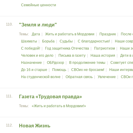
Семейные ценности
110.
"Земля и люди"
Дата
Жить и работать в Мордовии
Праздник
После 
Шахматы
Борьба
Судьбы
С благодарностью!
Наши сов
С победой!
Год защитника Отечества
Патриотизм
Наши з
Человек и его дело
Письма в газету
Наша история
Дети в 
Назначение
ОБРдозор
В продолжение темы
Советует сп
До 16 и старше
Помощь
СВОих не бросаем!
Наши интерв
На студенческой волне
Обратная связь
Увлечение
СВОи г
111.
Газета «Трудовая правда»
«Жить и работать в Мордовии!»
112.
Новая Жизнь