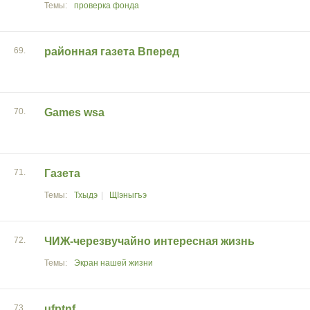
проверка фонда
69.
районная газета Вперед
70.
Games wsa
71.
Газета
Тхыдэ
ЩIэныгъэ
72.
ЧИЖ-черезвучайно интересная жизнь
Экран нашей жизни
73.
ufptnf